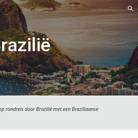
ion
azilië
op rondreis door Brazilië met een Braziliaanse