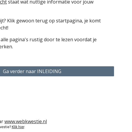
acht
staat wat nuttige informatie voor jouw
ijt? Klik gewoon terug op startpagina, je komt
cht!
alle pagina's rustig door te lezen voordat je
erken.
Ga verder naar INLEIDING
ar
www.webkwestie.nl
westie?
Klik hier
.