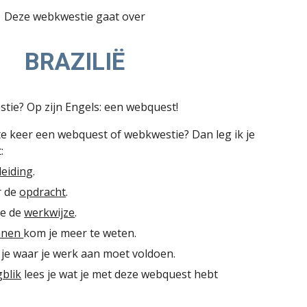
Deze webkwestie gaat over
BRAZILIË
tie? Op zijn Engels: een webquest!
te keer een webquest of webkwestie? Dan leg ik je
:
leiding
.
r de
opdracht
.
je de
werkwijze
.
nnen
kom je meer te weten.
 je waar je werk aan moet voldoen.
gblik
lees je wat je met deze webquest hebt