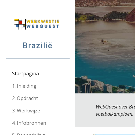
Sk
Brazilië
Startpagina
1. Inleiding
2. Opdracht
WebQuest over Braz
3. Werkwijze
voetbalkampioen.
4. Infobronnen