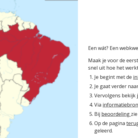
Een wát? Een webkwes
Maak je voor de eers
snel uit hoe het werkt
Je begint met de
in
Je gaat verder naa
Vervolgens bekijk 
Via
informatiebro
Bij
beoordeling
zie
Op de pagina
teru
geleerd.